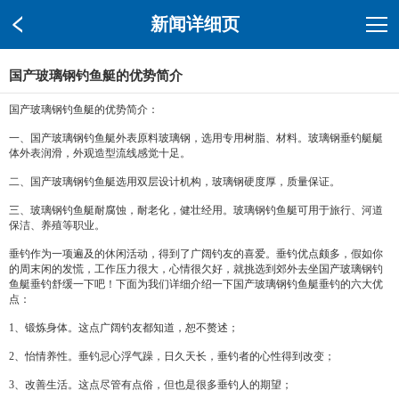
新闻详细页
国产玻璃钢钓鱼艇的优势简介
国产玻璃钢钓鱼艇的优势简介：
一、国产玻璃钢钓鱼艇外表原料玻璃钢，选用专用树脂、材料。玻璃钢垂钓艇艇
体外表润滑，外观造型流线感觉十足。
二、国产玻璃钢钓鱼艇选用双层设计机构，玻璃钢硬度厚，质量保证。
三、玻璃钢钓鱼艇耐腐蚀，耐老化，健壮经用。玻璃钢钓鱼艇可用于旅行、河道
保洁、养殖等职业。
垂钓作为一项遍及的休闲活动，得到了广阔钓友的喜爱。垂钓优点颇多，假如你
的周末闲的发慌，工作压力很大，心情很欠好，就挑选到郊外去坐国产玻璃钢钓
鱼艇垂钓舒缓一下吧！下面为我们详细介绍一下国产玻璃钢钓鱼艇垂钓的六大优
点：
1、锻炼身体。这点广阔钓友都知道，恕不赘述；
2、怡情养性。垂钓忌心浮气躁，日久天长，垂钓者的心性得到改变；
3、改善生活。这点尽管有点俗，但也是很多垂钓人的期望；