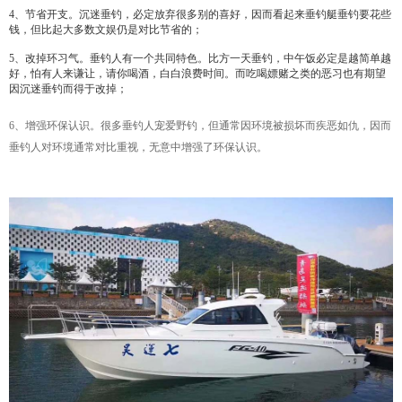
4、节省开支。沉迷垂钓，必定放弃很多别的喜好，因而看起来垂钓艇垂钓要花些
钱，但比起大多数文娱仍是对比节省的；
5、改掉环习气。垂钓人有一个共同特色。比方一天垂钓，中午饭必定是越简单越
好，怕有人来谦让，请你喝酒，白白浪费时间。而吃喝嫖赌之类的恶习也有期望
因沉迷垂钓而得于改掉；
6、增强环保认识。很多垂钓人宠爱野钓，但通常因环境被损坏而疾恶如仇，因而
垂钓人对环境通常对比重视，无意中增强了环保认识。