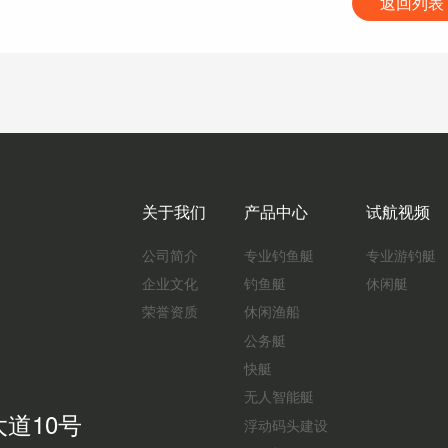
返回列表
关于我们
产品中心
试航视频
公司简介
专业钓鱼艇
专业游钓艇
企业文化
钓鱼艇
休闲艇
荣誉资质
休闲渔船
公务艇
快艇
无人智能艇
道10号
浮动码头建设