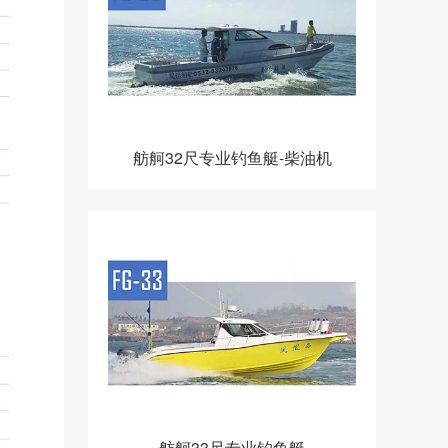
舫舸32尺专业钓鱼艇-柴油机
舫舸33尺专业钓鱼艇