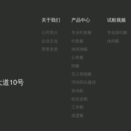
关于我们
产品中心
试航视频
公司简介
专业钓鱼艇
专业游钓艇
企业文化
钓鱼艇
休闲艇
荣誉资质
休闲渔船
公务艇
快艇
无人智能艇
道10号
浮动码头建设
发动机
铝合金船
工作船
巡逻艇