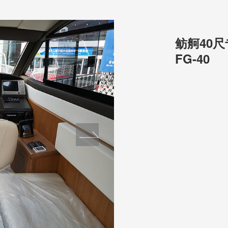
鲂舸40
FG-40