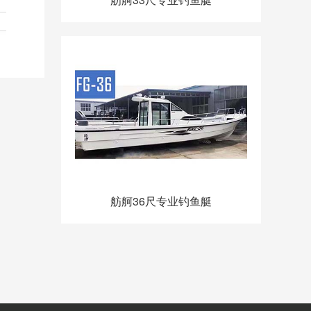
舫舸36尺专业钓鱼艇