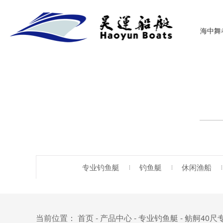
海中舞
专业钓鱼艇
钓鱼艇
休闲渔船
当前位置：
首页
-
产品中心
-
专业钓鱼艇
- 鲂舸40