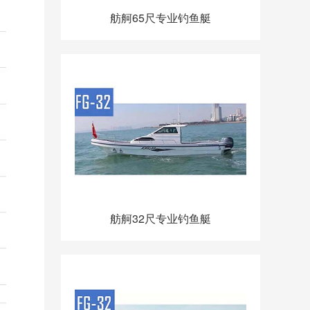
舫舸65尺专业钓鱼艇
舫舸32尺专业钓鱼艇